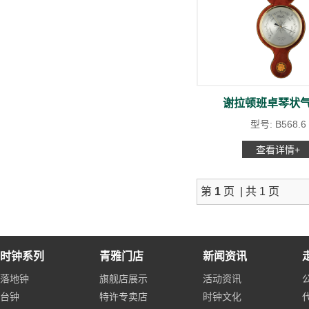
谢拉顿班卓琴状
型号: B568.6
查看详情+
第
1
页 | 共 1 页
时钟系列
青雅门店
新闻资讯
落地钟
旗舰店展示
活动资讯
台钟
特许专卖店
时钟文化