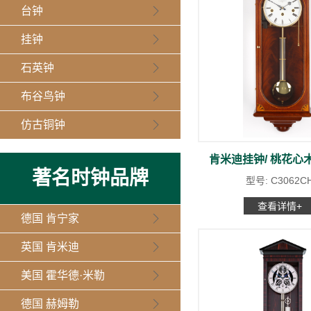
台钟
挂钟
石英钟
布谷鸟钟
仿古铜钟
肯米迪挂钟/ 桃花心
著名时钟品牌
型号: C3062C
查看详情+
德国 肯宁家
英国 肯米迪
美国 霍华德·米勒
德国 赫姆勒